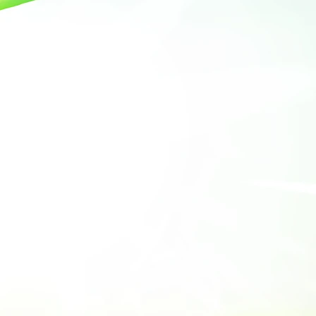
edar
Lavender